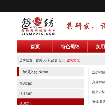
首页
特色蜀锦
实用
当前位置：
首页
>>
礼品资讯
>>
丝绸文化
丝绸文化
News
丝绸织
真丝织
蜀锦新闻
南京云
行业新闻
鲁锦,是
丝绸文化