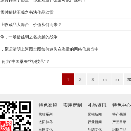
快雪时晴帖王羲之书法作品欣赏
登上收藏品大舞台，价值从何而来？
战争，一场借丝绸之名挑起的战争
失，见证清明上河图全图如何迷失在海量的网络信息当中
-何为“中国桑蚕丝织技艺”？
1
2
3
<<
>>
2
特色蜀锦
实用定制
礼品资讯
特色中
熊猫系列
蜀锦新闻
特产蜀绣
太阳神鸟
行业新闻
产品目录
三国文化
丝绸文化
织锦产品