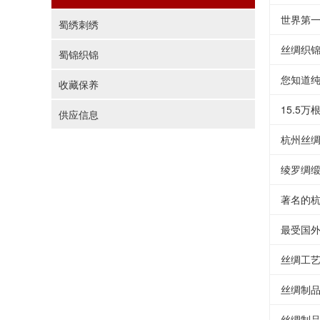
世界第
蜀绣刺绣
丝绸织
蜀锦织锦
您知道
收藏保养
15.5
供应信息
杭州丝绸
绫罗绸
著名的
最受国
丝绸工
丝绸制
丝绸制