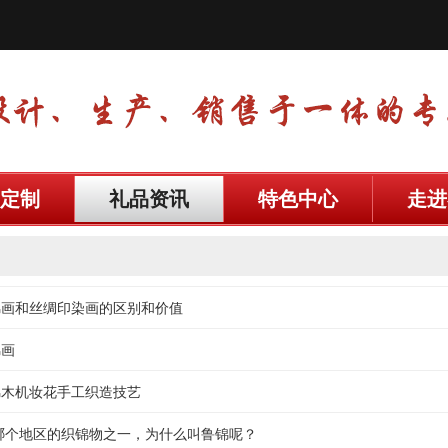
定制
礼品资讯
特色中心
走进
锦画和丝绸印染画的区别和价值
锦画
锦木机妆花手工织造技艺
哪个地区的织锦物之一，为什么叫鲁锦呢？