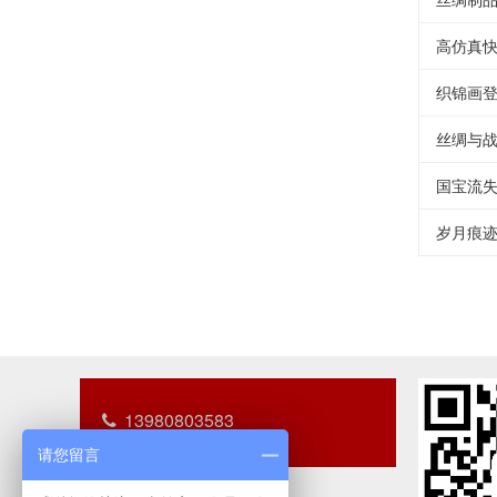
高仿真
织锦画
丝绸与
国宝流
岁月痕迹
13980803583
请您留言