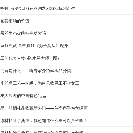
一幅数码织锦日前在丝绸之府浙江杭州诞生
锦画其市场的价值
纯蚕丝生态被的特殊功效吗
万根蚕丝织就 首部真丝《孙子兵法》现身
工艺代表人物--陈水琴大师（图）
缎究竟是什么――听专家介绍丝织品分类
杭州丝绸工艺—杭绣，为何只收男工不收女工
外友人欢迎的中国特色礼品
艺品、丝绸礼品收藏新热门——兰亭序手卷丝绸画
品原材料除了桑蚕，你还知道什么蚕可以产丝吗？
品原材料除了桑蚕，你还知道什么蚕可以产丝吗？