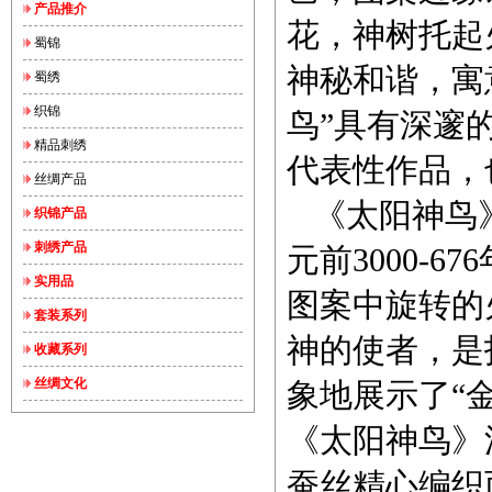
产品推介
花，神树托起
蜀锦
神秘和谐，寓
蜀绣
织锦
鸟”具有深邃
精品刺绣
代表性作品，
丝绸产品
《太阳神鸟》
织锦产品
刺绣产品
元前3000-
实用品
图案中旋转的
套装系列
神的使者，是
收藏系列
丝绸文化
象地展示了“
《太阳神鸟》
蚕丝精心编织