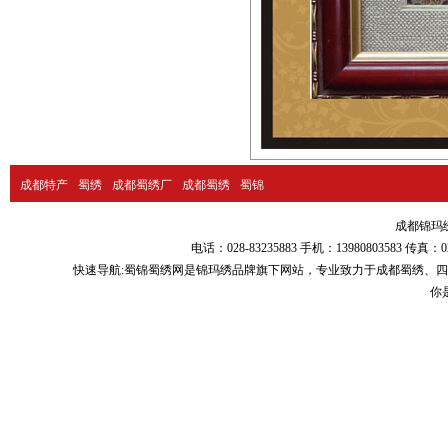
成都特产
蜀绣
成都蜀绣厂
成都蜀绣
蜀锦
成都锦玛绣品
电话：028-83235883 手机：13980803583
快速导航:
蜀锦蜀绣
网是锦玛绣品牌旗下网站，专业致力于
成都蜀绣
、
四
你