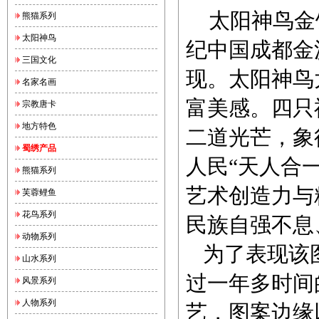
太阳神鸟金饰
熊猫系列
太阳神鸟
纪中国成都金沙
三国文化
现。太阳神鸟
名家名画
富美感。四只
宗教唐卡
地方特色
二道光芒，象
蜀绣产品
人民“天人合
熊猫系列
艺术创造力与
芙蓉鲤鱼
花鸟系列
民族自强不息
动物系列
为了表现该图
山水系列
过一年多时间
风景系列
人物系列
艺，图案边缘