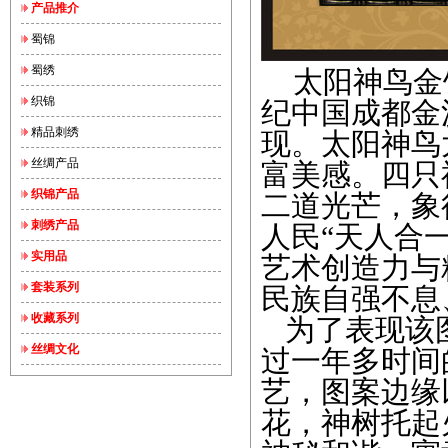
产品推介
蜀锦
蜀绣
太阳神鸟金饰
织锦
纪中国成都金沙
精品刺绣
现。太阳神鸟
丝绸产品
富美感。四只
织锦产品
二道光芒，象
刺绣产品
人民“天人合
实用品
艺术创造力与
套装系列
民族自强不息
收藏系列
为了表现该图
丝绸文化
过一年多时间
艺，图案边缘
花，神树托起