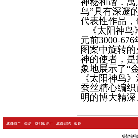
神秘和谐，寓
鸟”具有深邃
代表性作品，
《太阳神鸟》
元前3000-
图案中旋转的
神的使者，是
象地展示了“
《太阳神鸟》
蚕丝精心编织
明的博大精深
成都特产
蜀绣
成都蜀绣厂
成都蜀绣
蜀锦
成都锦玛绣品