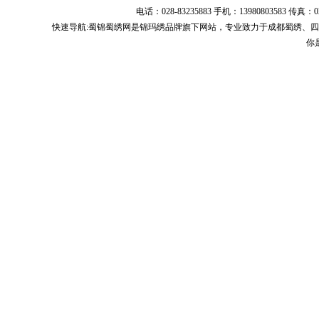
电话：028-83235883 手机：13980803583
快速导航:
蜀锦蜀绣
网是锦玛绣品牌旗下网站，专业致力于
成都蜀绣
、
四
你