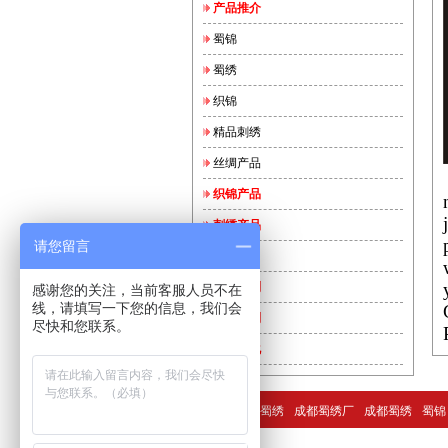
产品推介
蜀锦
蜀绣
织锦
精品刺绣
丝绸产品
织锦产品
刺绣产品
请您留言
实用品
套装系列
感谢您的关注，当前客服人员不在
线，请填写一下您的信息，我们会
收藏系列
尽快和您联系。
丝绸文化
成都特产
蜀绣
成都蜀绣厂
成都蜀绣
蜀锦