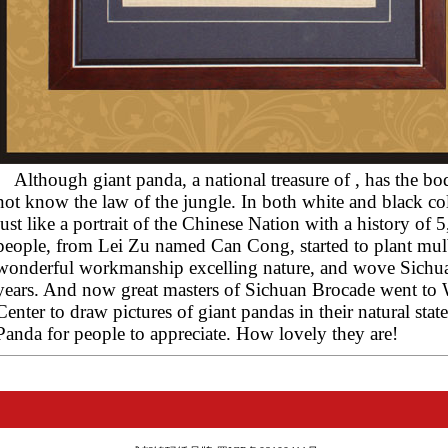
Although giant panda, a national treasure of
, has the bo
not know the law of the jungle. In both white and black colo
just like a portrait of the Chinese Nation with a history of
people, from Lei Zu named Can Cong, started to plant mul
wonderful workmanship excelling nature, and wove Sichu
years. And now great masters of Sichuan Brocade went to
Center to draw pictures of giant pandas in their natural sta
Panda for people to appreciate. How lovely they are!