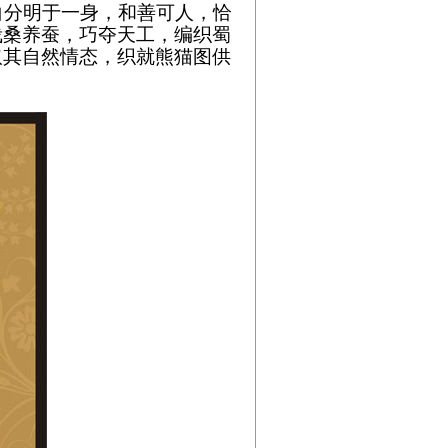
分明于一身，和善可人，恰
栽桑养蚕，巧夺天工，编织蜀
取其自然情态，织就熊猫图供