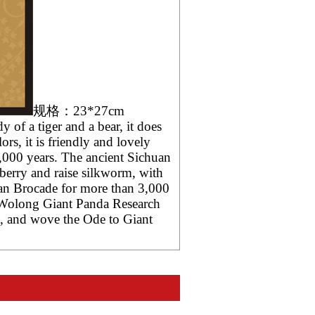
规格：23*27cm
dy of a tiger and a bear, it does
rs, it is friendly and lovely
 5,000 years. The ancient
Sichuan
berry and raise silkworm, with
an Brocade for more than 3,000
 Wolong Giant Panda Research
te, and wove the Ode to Giant