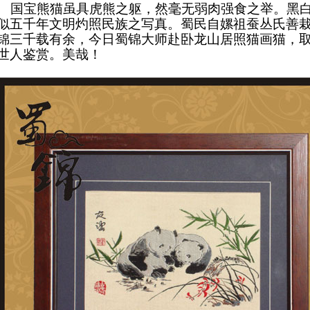
国宝熊猫虽具虎熊之躯，然毫无弱肉强食之举。黑白
似五千年文明灼照民族之写真。蜀民自嫘祖蚕丛氏善
锦三千载有余，今日蜀锦大师赴卧龙山居照猫画猫，
世人鉴赏。美哉！