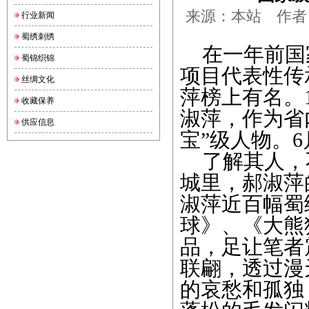
来源：本站 作者：jin
行业新闻
蜀绣刺绣
在一年前国
蜀锦织锦
项目代表性传
丝绸文化
萍榜上有名。1
收藏保养
淑萍，作为省
供应信息
宝”级人物。
了解其人，
城里，郝淑萍
淑萍近百幅蜀
球》、《大熊
品，足让笔者
联翩，透过漫
的哀愁和孤独