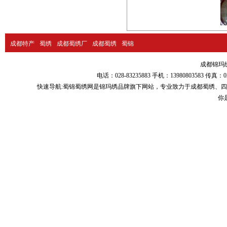
成都特产
蜀绣
成都蜀绣厂
成都蜀绣
蜀锦
成都锦玛绣品
电话：028-83235883 手机：13980803583
快速导航:
蜀锦蜀绣
网是锦玛绣品牌旗下网站，专业致力于
成都蜀绣
、
四
你