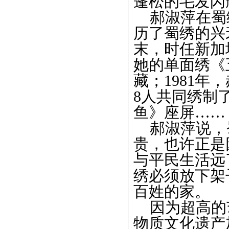
蓬松的毛发闪
郝淑萍在蜀绣
历了
蜀绣
的兴
末，时任新加
她的单面绣《
藏；1981
8人共同绣制
鱼》座屏……
郝淑萍说，
贵，也许正是
与平民生活远
绣必须放下架
百姓的家。
因为超高的
物质文化遗产