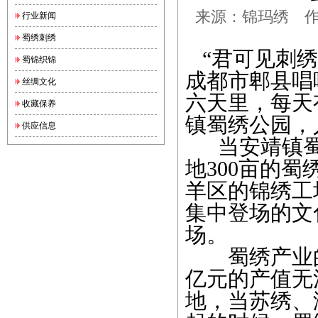
来源：锦玛绣 作者：
行业新闻
蜀绣刺绣
“君可见刺绣
蜀锦织锦
成都市郫县唱
丝绸文化
六天里，每天
收藏保养
镇
蜀绣
公园，
供应信息
当安靖镇蜀
地300亩的
羊区的锦绣工
集中登场的文
场。
蜀绣
产业
亿元的产值无
地，当苏绣、