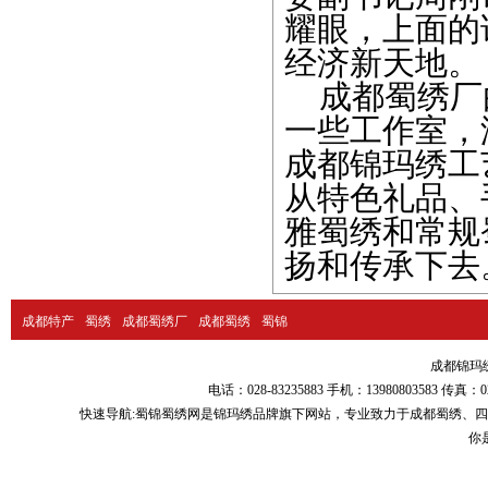
耀眼，上面的
经济新天地。
成都蜀绣厂
一些工作室，
成都锦玛绣工
从特色礼品、
雅蜀绣和常规
扬和传承下去
成都特产
蜀绣
成都蜀绣厂
成都蜀绣
蜀锦
成都锦玛绣品
电话：028-83235883 手机：13980803583
快速导航:
蜀锦蜀绣
网是锦玛绣品牌旗下网站，专业致力于
成都蜀绣
、
四
你