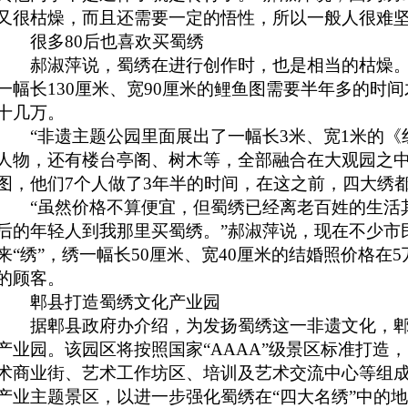
又很枯燥，而且还需要一定的悟性，所以一般人很难
很多80后也喜欢买蜀绣
郝淑萍说，蜀绣在进行创作时，也是相当的枯燥。
一幅长130厘米、宽90厘米的鲤鱼图需要半年多的时
十几万。
“非遗主题公园里面展出了一幅长3米、宽1米的《红
人物，还有楼台亭阁、树木等，全部融合在大观园之中
图，他们7个人做了3年半的时间，在这之前，四大绣
“虽然价格不算便宜，但蜀绣已经离老百姓的生活其
后的年轻人到我那里买蜀绣。”郝淑萍说，现在不少市
来“绣”，绣一幅长50厘米、宽40厘米的结婚照价格在
的顾客。
郫县打造
蜀绣
文化产业园
据郫县政府办介绍，为发扬蜀绣这一非遗文化，郫
产业园。该园区将按照国家“AAAA”级景区标准打造
术商业街、艺术工作坊区、培训及艺术交流中心等组
产业主题景区，以进一步强化蜀绣在“四大名绣”中的