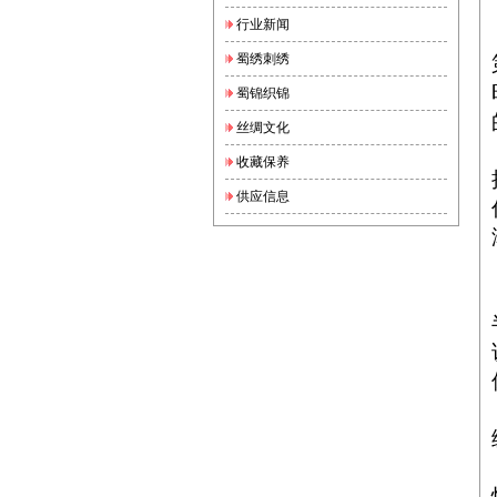
行业新闻
蜀绣刺绣
蜀锦织锦
丝绸文化
收藏保养
供应信息