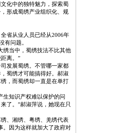
园文化中的独特魅力，探索蜀
子，形成蜀绣产业组织化、规
省从业人员已经从2006年
经没有问题。
大绣当中，蜀绣技法不比其他
距离。”
司发展蜀绣。不管哪一家都
样，
蜀绣
才可能搞得好。郝淑
苏绣，而蜀绣却一直是在单打
产生知识产权难以保护的问
来了。”郝淑萍说，她现在只
绣、湘绣、粤绣、羌绣代表
事。因为这样就加大了政府对