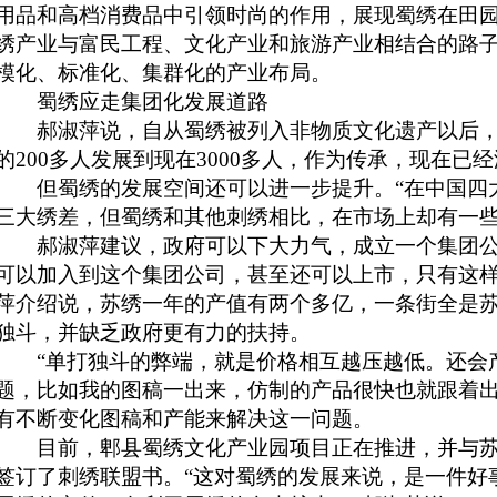
用品和高档消费品中引领时尚的作用，展现蜀绣在田
绣产业与富民工程、文化产业和旅游产业相结合的路
模化、标准化、集群化的产业布局。
蜀绣应走集团化发展道路
郝淑萍说，自从蜀绣被列入非物质文化遗产以后，全
的200多人发展到现在3000多人，作为传承，现在已
但蜀绣的发展空间还可以进一步提升。“在中国四
三大绣差，但蜀绣和其他刺绣相比，在市场上却有一些
郝淑萍建议，政府可以下大力气，成立一个集团公
可以加入到这个集团公司，甚至还可以上市，只有这
萍介绍说，苏绣一年的产值有两个多亿，一条街全是
独斗，并缺乏政府更有力的扶持。
“单打独斗的弊端，就是价格相互越压越低。还会
题，比如我的图稿一出来，仿制的产品很快也就跟着出
有不断变化图稿和产能来解决这一问题。
目前，郫县蜀绣文化产业园项目正在推进，并与苏
签订了刺绣联盟书。“这对蜀绣的发展来说，是一件好