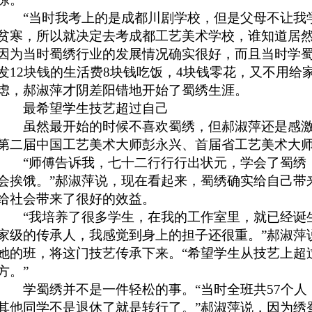
“当时我考上的是成都川剧学校，但是父母不让我
贫寒，所以就决定去考成都工艺美术学校，谁知道居然
因为当时
蜀绣
行业的发展情况确实很好，而且当时学
发12块钱的生活费8块钱吃饭，4块钱零花，又不用给
虑，郝淑萍才阴差阳错地开始了蜀绣生涯。
最希望学生技艺超过自己
虽然最开始的时候不喜欢蜀绣，但郝淑萍还是感激
第二届中国工艺美术大师彭永兴、首届省工艺美术大
“师傅告诉我，七十二行行行出状元，学会了蜀绣
会挨饿。”郝淑萍说，现在看起来，
蜀绣
确实给自己带
给社会带来了很好的效益。
“我培养了很多学生，在我的工作室里，就已经诞生
家级的传承人，我感觉到身上的担子还很重。”郝淑萍
她的班，将这门技艺传承下来。“希望学生从技艺上超
方。”
学蜀绣并不是一件轻松的事。“当时全班共57个人
其他同学不是退休了就是转行了。”郝淑萍说，因为绣