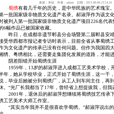
来源：本站 作者：admin 日期：2011-06-06 23:14:2
蜀绣
有着几千年的历史，是中华民族的艺术瑰宝。2
第一批国家级非物质文化遗产名录。郝淑萍作为该文
时被列入第一批国家级非物质文化遗产项目226名代
的6幅作品已被国家收藏。
昨日，在成都非遗节郫县分会场暨第二届郫县安靖
接受华西都市报记者专访时表示，目前全省从事蜀绣工作
作为文化遗产的传承已没有任何问题。但作为我国四
湘绣、粤绣相比，还需要走集团化发展的道路，才能
阴差阳错开始蜀绣生涯
1959年，13岁的郝淑萍进入成都工艺美术学校，开
半年，她从学校毕业，正式开始了
蜀绣
生涯，这一干
说，毕业后她被分到蜀绣厂，从工人到车间主任，再
休。“光厂长我都当了17年，曾经省上想提拔我，但我
2001年，退休后的郝淑萍想继续将蜀绣技艺传承
绣工艺美术大师工作室。
“其实当年我并不是很喜欢学蜀绣。”郝淑萍说出的
惊。