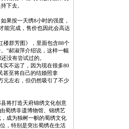
坚持下去。
如果按一天绣8小时的强度，
间才能完成，售价也因此会高达
楼群芳图》，里面包含88个
。”郝淑萍介绍说，这样一幅
都还没有尝试过的。
实不远了，因为现在很多80
民甚至将自己的结婚照拿
5万元左右，但仍然吸引了不少
县将打造天府锦绣文化创意
，由蜀绣非遗博物馆、锦绣艺
成，成为独树一帜的蜀绣文化
地位，特别是突出蜀绣在生活