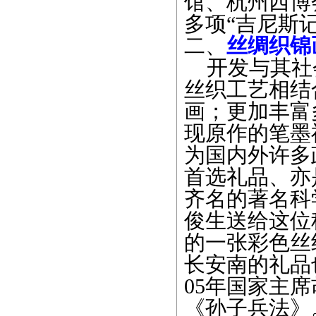
馆、杭州西博
多项“吉尼斯记
二、
丝绸织锦
开发与其社
丝织工艺相结
画；更加丰富
现原作的笔墨
为国内外许多
首选礼品、亦
齐名的著名科
俊生送给这位
的一张彩色丝
长安南的礼品
05年国家主
《孙子兵法》