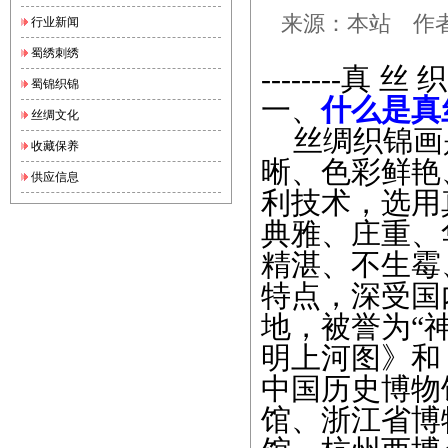
来源：本站 作者：a
行业新闻
蜀绣刺绣
--------真 丝 
蜀锦织锦
一、
什么是真
丝绸文化
丝绸织锦画
收藏保养
晰、色彩鲜艳
供应信息
利技术，选用
典雅、庄重、
精湛、不生霉
特点，深受国
地，被誉为“
明上河图》和
中国历史博物
馆、浙江省博