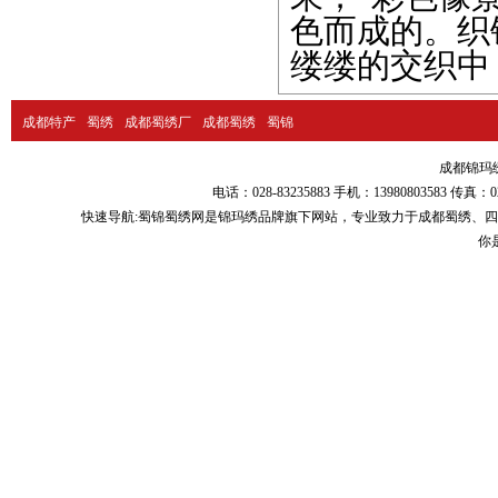
色而成的。织
缕缕的交织中
成都特产
蜀绣
成都蜀绣厂
成都蜀绣
蜀锦
成都锦玛绣品
电话：028-83235883 手机：13980803583
快速导航:
蜀锦蜀绣
网是锦玛绣品牌旗下网站，专业致力于
成都蜀绣
、
四
你