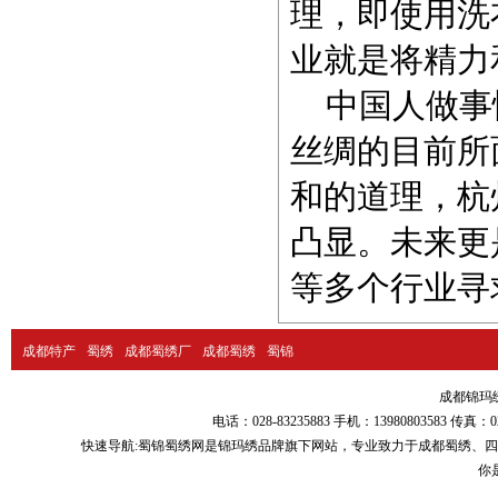
理，即使用洗
业就是将精力
中国人做事情
丝绸的目前所
和的道理，杭
凸显。未来更
等多个行业寻
成都特产
蜀绣
成都蜀绣厂
成都蜀绣
蜀锦
成都锦玛绣品
电话：028-83235883 手机：13980803583
快速导航:
蜀锦蜀绣
网是锦玛绣品牌旗下网站，专业致力于
成都蜀绣
、
四
你