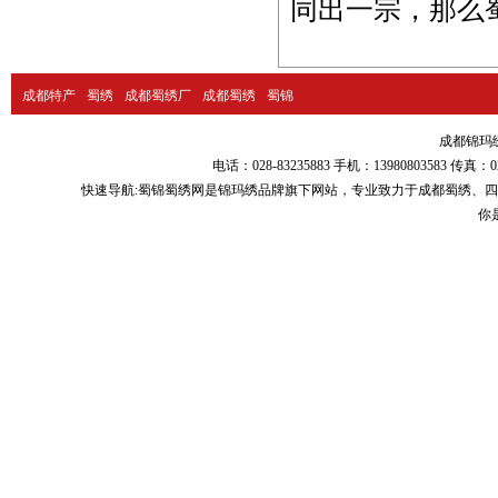
同出一宗，那么
成都特产
蜀绣
成都蜀绣厂
成都蜀绣
蜀锦
成都锦玛绣品
电话：028-83235883 手机：13980803583
快速导航:
蜀锦蜀绣
网是锦玛绣品牌旗下网站，专业致力于
成都蜀绣
、
四
你