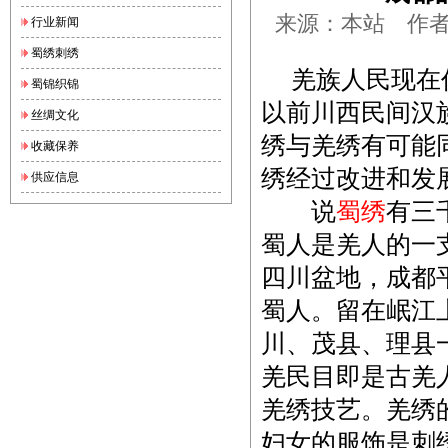
来源：本站 作者：锦
行业新闻
蜀绣刺绣
羌族人民现在仍
蜀锦织锦
以前川西民间汉
丝绸文化
绣与羌绣有可能
收藏保养
绣经过改进和发
供应信息
说
蜀绣
有三
蜀人是羌人的一
四川盆地，成都平
蜀人。留在岷江
川、茂县、理县
羌民目即是古羌
羌绣技艺。羌绣
妇女的服饰是刺