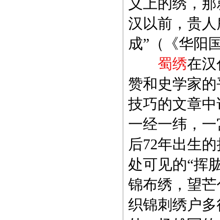
义上的绣，那
汉以前，贵人
成”（《华阳
在汉
蜀绣
赞和史学家的
技巧的文章中
一经一纬，一
后72年出生
处可见的“挥
锦布绣，望芒
织锦刺绣户多