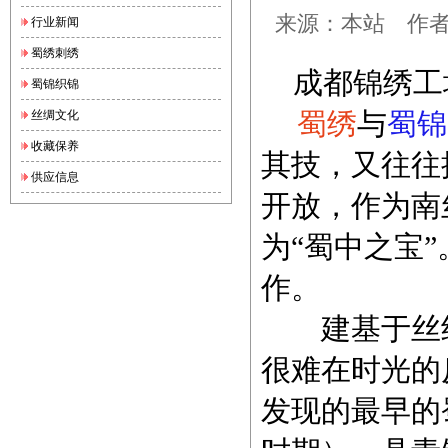
来源：本站 作者：锦
行业新闻
蜀绣刺绣
成都锦绣工
蜀锦织锦
丝绸文化
蜀绣
与
蜀锦
收藏保养
其技，又往往
供应信息
开放，作为南
为“蜀中之宝
作。
建基于丝织
很难在时光的
发现的最早的