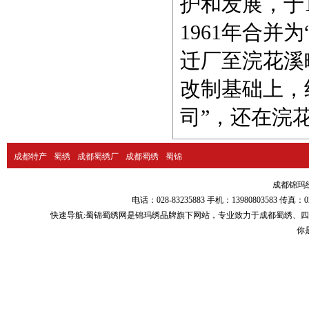
护和发展，于
1961年合并
迁厂至浣花溪畔
改制基础上，
司”，还在浣
成都特产
蜀绣
成都蜀绣厂
成都蜀绣
蜀锦
成都锦玛绣品
电话：028-83235883 手机：13980803583
快速导航:
蜀锦蜀绣
网是锦玛绣品牌旗下网站，专业致力于
成都蜀绣
、
四
你