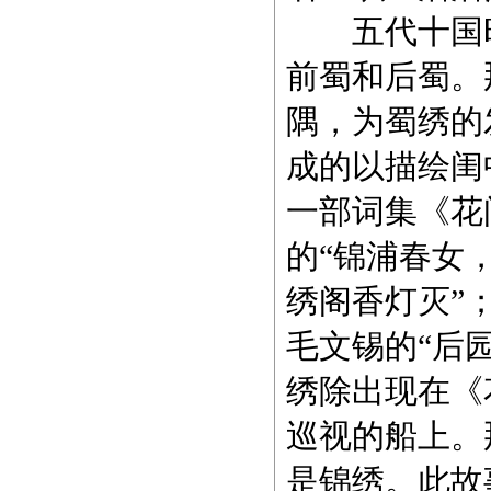
五代十国时
前蜀和后蜀。
隅，为蜀绣的
成的以描绘闺
一部词集《花
的“锦浦春女
绣阁香灯灭”
毛文锡的“后
绣除出现在《
巡视的船上。
是锦绣。此故