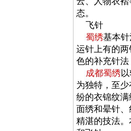
云、人物衣褶
态。
飞针
蜀绣
基本针
运针上有的两
色的补充针法
成都蜀绣
以
为独特，至少
纷的衣锦纹满
面绣和晕针、
精湛的技法。