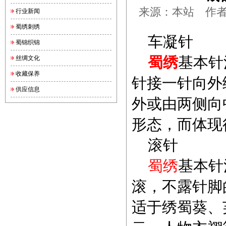
来源：本站 作者：锦
行业新闻
蜀绣刺绣
车凝针
蜀锦织锦
蜀绣
基本针
丝绸文化
收藏保养
针接一针向外
供应信息
外或由两侧向
形态，而体现
滚针
蜀绣
基本针
滚，不露针脚
适于绣蜀葵、