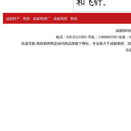
和飞针。
成都特产
蜀绣
成都蜀绣厂
成都蜀绣
蜀锦
成都锦玛绣品
电话：028-83235883 手机：13980803583
快速导航:
蜀锦蜀绣
网是锦玛绣品牌旗下网站，专业致力于
成都蜀绣
、
四
你