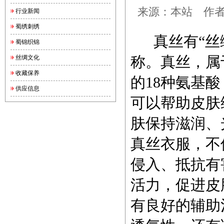
来源：本站 作者：锦
行业新闻
蜀绣刺绣
真丝有“丝绸
蜀锦织锦
称。真丝，属
丝绸文化
收藏保养
的18种氨基
供应信息
可以帮助皮肤
肤保持滋润、
真丝衣服，不
侵入、抵抗有
活力，促进皮
有良好的辅助