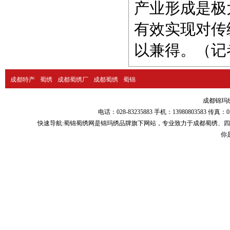
产业形成是极
有效实现对传
以兼得。（记
成都特产
蜀绣
成都蜀绣厂
成都蜀绣
蜀锦
成都锦玛绣品
电话：028-83235883 手机：13980803583
快速导航:
蜀锦蜀绣
网是锦玛绣品牌旗下网站，专业致力于
成都蜀绣
、
四
你