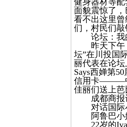
健身器材等配
面貌震惊了，
看不出这里曾
们，村民们敲
论坛：我的
昨天下午，
坛”在川投国
丽代表在论坛
Says西婵第
信用卡———
佳丽们送上芭
成都商报
对话国际小
阿鲁巴小姐
22岁的Ivan