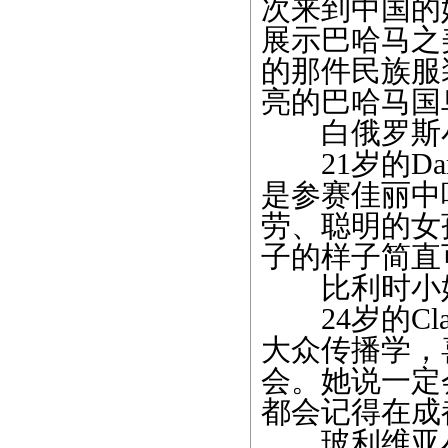
次来到中国的
展示巴哈马之
的那件民族服
亮的巴哈马国
白俄罗斯小
21岁的Dary
是参赛佳丽中
劳、聪明的女
子的样子简直
比利时小姐
24岁的Clau
大众传播学，
会。她说一定
都会记得在成
玻利维亚小