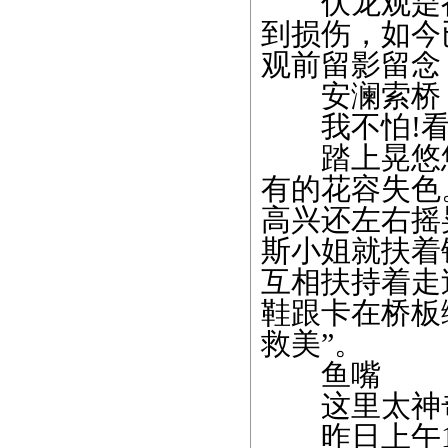
伏龙观是都
到损伤，如今
观前留影留念
安澜索桥
我不怕!看
踏上晃悠悠
有的花容失色
高兴还左右摇
斯小姐就扶着
互相扶持着走
鞋跟卡在桥板
救美”。
鱼嘴
这里太神
昨日上午1