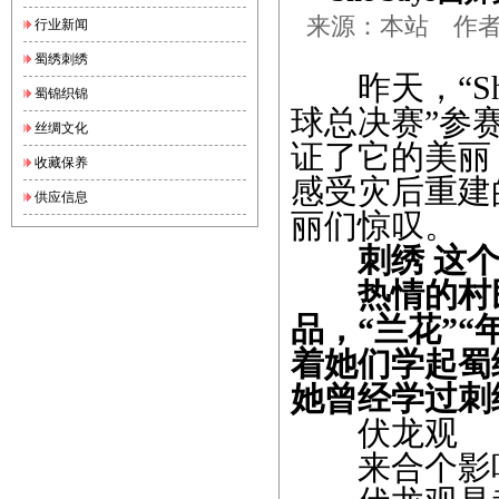
来源：本站 作者：锦
行业新闻
蜀绣刺绣
昨天，“She
蜀锦织锦
球总决赛”参
丝绸文化
证了它的美丽
收藏保养
感受灾后重建
供应信息
丽们惊叹。
刺绣 这个
热情的村民
品，“兰花”
着她们学起蜀
她曾经学过刺
伏龙观
来合个影