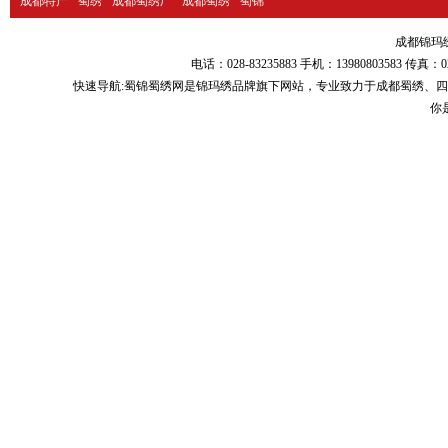
成都特产
蜀绣
成都蜀绣厂
成都蜀绣
蜀锦
成都锦玛绣品
电话：028-83235883 手机：13980803583
快速导航:
蜀锦蜀绣
网是锦玛绣品牌旗下网站，专业致力于
成都蜀绣
、
四
你