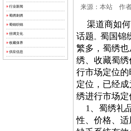
来源：本站 作者：锦
行业新闻
蜀绣刺绣
渠道商如何
蜀锦织锦
话题
丝绸文化
蜀国锦
。
收藏保养
繁多，蜀绣也
供应信息
绣
、收藏
蜀绣
行市场定位的
定位，已经成
绣进行市场定
1、蜀绣礼品
性、价格、适