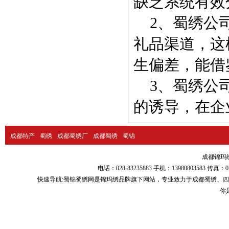
缺乏系统有效
2、蜀绣公司
礼品渠道，这
生偏差，能借
3、蜀绣公司
的诱导，在企
成都特产
蜀绣
成都蜀绣厂
成都蜀绣
蜀锦
成都锦玛绣品
电话：028-83235883 手机：13980803583
快速导航:
蜀锦蜀绣
网是锦玛绣品牌旗下网站，专业致力于
成都蜀绣
、
四
你