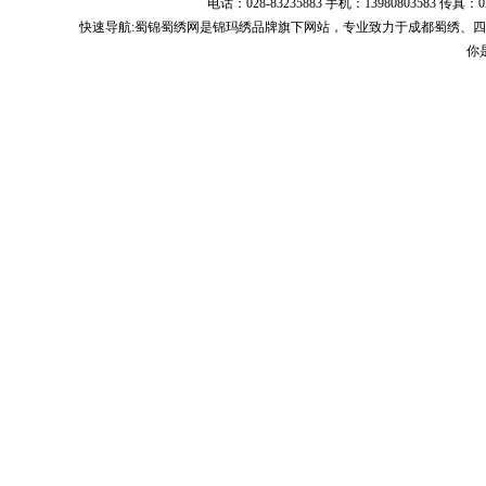
电话：028-83235883 手机：13980803583
快速导航:
蜀锦蜀绣
网是锦玛绣品牌旗下网站，专业致力于
成都蜀绣
、
四
你