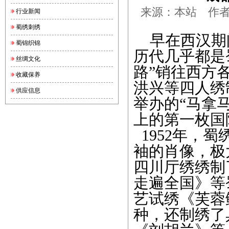
来源：本站 作者：锦
行业新闻
蜀绣刺绣
早在西汉期
蜀锦织锦
历代几乎都是
丝绸文化
路”销往西方
收藏保养
洪兴等四人绣
供应信息
举办的“马拿
上的第一枚国
1952年，
袖的肖像，极
四川厅绣绣制
走遍全国》等
艺试绣《芙蓉
种，还制绣了