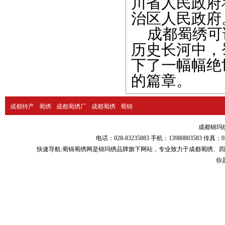
川省人民政府
治区人民政
成都蜀绣可
历史长河中，
下了一幅幅绝
的篇章。
成都特产
蜀绣
成都蜀绣厂
成都蜀绣
蜀锦
成都锦玛绣品
电话：028-83235883 手机：13980803583
快速导航:
蜀锦蜀绣
网是锦玛绣品牌旗下网站，专业致力于
成都蜀绣
、
四
你