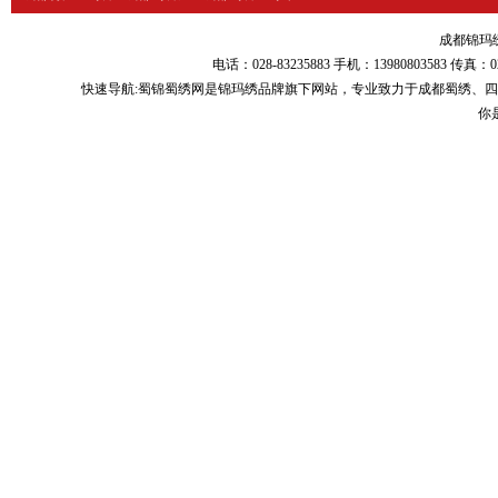
成都锦玛绣品
电话：028-83235883 手机：13980803583
快速导航:
蜀锦蜀绣
网是锦玛绣品牌旗下网站，专业致力于
成都蜀绣
、
四
你