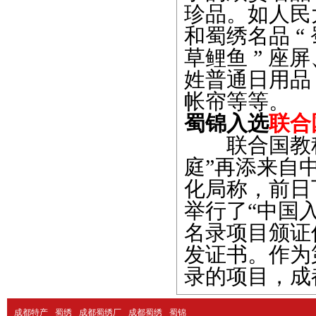
珍品。如人民大
和蜀绣名品 “
草鲤鱼 ” 座
姓普通日用品
帐帘等等。
蜀锦入选
联合
联合国教科
庭”再添来自
化局称，前日
举行了“中国
名录项目颁证
发证书。作为
录的项目，成
成都特产
蜀绣
成都蜀绣厂
成都蜀绣
蜀锦