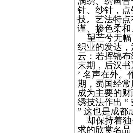
满绣、绣画合
针、纱针，点
技。艺法特点
谨、掺色柔和
望芒兮无幅
织业的发达，
云：若挥锦布
末期，后汉书
’ 名声在外
期，蜀国经常
成为主要的财
绣技法作出 “
” 这也是成
却保持着独
求的欣赏名品