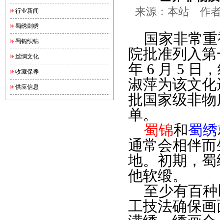
来源：本站 作者：锦
行业新闻
蜀绣刺绣
国家非常重
蜀锦织锦
院批准列入第
丝绸文化
年 6 月 5
收藏保养
淑萍为该文化
供应信息
批国家级非物质
单。
蜀锦
和
蜀绣
通常会相伴而
地。初期，蜀
他软缎。
至少有百种
工技法确保画