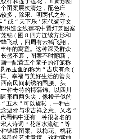
样和莲子莲花， 8 瓣形图
整个图案层次清楚，配色庄
锦较多，除宋、明两代之外，
 ” 或 “ 天下乐 ’ 宋代蜀守文
) 成都织造金线莲花中置灯笼图案
 ( 图 8 四方连续方形和
蜜蜂飞动，四周有云鹤飞翔，
以庆丰年的寓意。这种深受群众
，长盛不衰，图案不时翻新，
” 画中配置五个童子的灯笼称
旁悬吊玉鱼的称为 “ 吉庆有余 (
吉祥、幸福与美好生活的善良
，西南民间刺绣的围腰、头
有一种奇特的樗蒲锦。以四川
扁圆形而两头尖，像梭子似的
“ 五木 ” 可以旋转，一种占
意念避邪与求吉祥之意。
又名 “
，宋代蜀锦中还有一种很著名的
人诗词 “ 花落水流红 ” 等
一种锦缎图案。以梅花、桃花
具风韵的艺术意境。这种紫曲