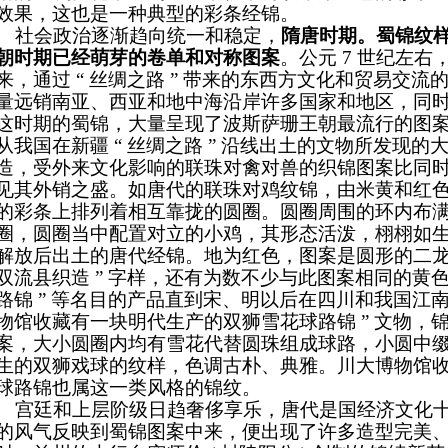
效果，这也是一种典型的彩条经锦。
社会政治逐渐趋向统一和稳定，
隋唐时期。蜀锦纹
朝时期已经萌芽的卷单和对称图案
。公元 7 世纪左
来，通过 “ 丝绸之路 ” 带来的东西方文化和贸易交
量远销南亚、西亚和地中海沿岸许多国家和地区，同
这时期的蜀锦，大量呈现了波斯萨珊王朝最流行的图案
从我国在新疆 “ 丝绸之路 ” 沿线出土的文物所发现
造，受外来文化影响的联珠对禽对兽的织锦图案比同
见其外销之盛。如唐代的联珠对鸡纹锦，由米黄和红
的彩条上排列着相互靠拢的圆圈。圆圈周围的环内布满
圈，圆圈当中配置对立的小鸡，其形态活泼，栩栩如
解放后出土的唐代经锦。地为红色，图案是圆形的二龙
双流县织造 ” 字样，还有为数不少与此图案相同的黄
路锦 ” 等名目的产品直到宋、明以后在四川和我国江
物馆收藏有一块明代生产的双狮雪花球路锦 ” 文物，
案，大小圆圈内均有雪花代替圆珠组成球路，小圆中
生的双狮戏球的纹样，色调古朴、典雅。川大博物馆
球路锦也属这一类风格的锦纹。
宫廷和上层阶级日趋奢侈享乐，唐代是国经济文化十
的风气反映到蜀锦图案中来，便出现了许多造型完美