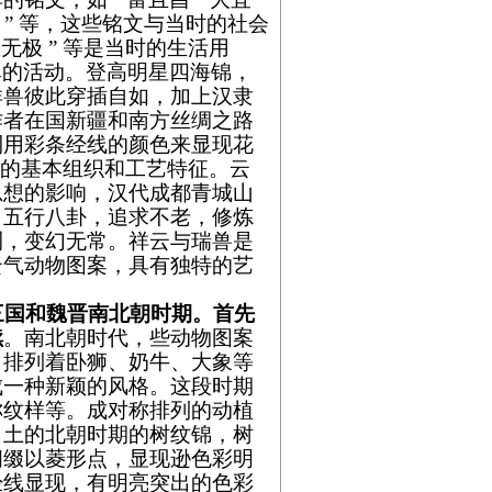
四海 ” 等，这些铭文与当时的社会
无极 ” 等是当时的生活用
禅的活动。登高明星四海锦，
祥兽彼此穿插自如，加上汉隶
作者在国新疆和南方丝绸之路
利用彩条经线的颜色来显现花
代蜀锦的基本组织和工艺特征。云
思想的影响，汉代成都青城山
、五行八卦，追求不老，修炼
测，变幻无常。祥云与瑞兽是
云气动物图案，具有独特的艺
三国和魏晋南北朝时期。首先
续
。南北朝时代，些动物图案
，排列着卧狮、奶牛、大象等
成一种新颖的风格。这段时期
称纹样等。成对称排列的动植
出土的北朝时期的树纹锦，树
间缀以菱形点，显现逊色彩明
经线显现，有明亮突出的色彩