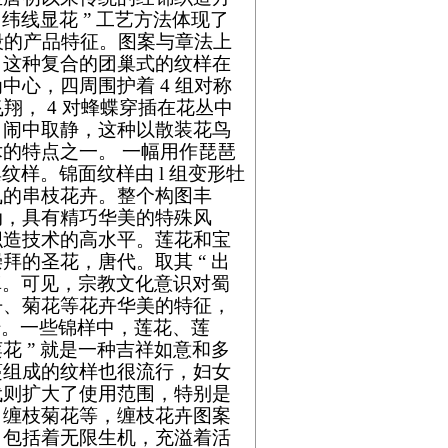
纬线显花 ” 工艺方法体现了
段的产品特征。图案与章法上
，这种复合的团巢式的纹样在
心，四周围护着 4 组对称
翔， 4 对蜂蝶穿插在花丛中
，闹中取静，这种以散装花鸟
术的特点之一。
一幅用作琵琶
纹样。锦面纹样由 l 组变形牡
曳的串枝花卉。整个构图丰
动，具有精巧华美的特殊风
织造技术的高水平。
莲花和宝
的圣花，唐代。取其 “ 出
真。可见，宗教文化意识对蜀
丹、菊花等花卉华美的特征，
流传。一些锦样中，莲花、莲
 ” 就是一种吉祥如意和多
蔓组成的纹样也很流行，妇女
代则扩大了使用范围，特别是
、缠枝菊花等，缠枝花卉图案
，包括着无限生机，充溢着活