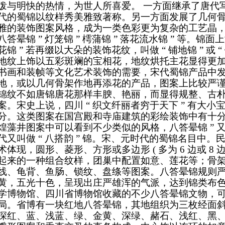
泼与明快的热情，为世人所喜爱。
一方面继承了唐代
代的蜀锦以纹样秀美雅致著称。另一方面发展了几何
雅的装饰图案风格，成为一类色彩更为复杂的工艺晶，较有
八答晕锦 ” 灯笼锦 ” 樗蒲锦 ” 落花流水锦 ” 等。锦
花锦 ” 若再缀以大朵的装饰花纹，叫做 “ 铺地锦 ” 或 “
地纹上饰以五彩斑斓的宝相花，地纹烘托主花显得更
书画和装帧等文化艺术装饰的需要，宋代蜀锦产品中
地，或以几何骨架作地再添花的产品，图案上比较严
锦纹不如唐锦唐花那样丰腴、艳丽，而显得规整、古
案。宋史上说，四川 “ 织文纤丽者穷于天下 ”
有大小
分。这类图案在国宫殿和寺庙建筑的彩绘装饰中有十
煌藻井图案中可以看到不少类似的风格，八答晕锦 ” 又名 “ 
代又叫做 “ 八搭韵 ” 锦。宋、元时代的蜀锦名目中
术体现，圆形、菱形、方形或多边形 ( 多为 6 边或 8 
起来的一种组合纹样，团巢中配置如意、莲花等；骨
线、龟背、鱼肠、锁纹、盘绦等图案。八答晕锦规则
黄，五光十色，呈现出庄严雄浑的气派，达到锦类布
学博物馆、四川省博物馆收藏的不少八答晕锦文物，
局。省博有一块红地八答晕锦，其地组织为三枚经面
深红、蓝、浅蓝、绿、金黄、深绿、赭石、浅红、黑、