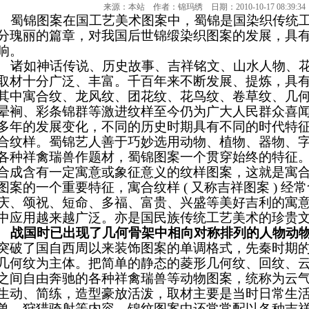
来源：本站 作者：锦玛绣 日期：2010-10-17 08:39:3
蜀锦图案在国工艺美术图案中，蜀锦是国染织传统工
分瑰丽的篇章，对我国后世锦缎染织图案的发展，具
响。
诸如神话传说、历史故事、吉祥铭文、山水人物、花
取材十分广泛、丰富。千百年来不断发展、提炼，具
其中寓合纹、龙风纹、团花纹、花鸟纹、卷草纹、几
晕裥、彩条锦群等激进纹样至今仍为广大人民群众喜闻乐
多年的发展变化，不同的历史时期具有不同的时代特
合纹样。蜀锦艺人善于巧妙选用动物、植物、器物、
各种祥禽瑞兽作题材，蜀锦图案一个贯穿始终的特征
合成含有一定寓意或象征意义的纹样图案，这就是寓
图案的一个重要特征，寓合纹样 ( 又称吉祥图案 ) 
庆、颂祝、短命、多福、富贵、兴盛等美好吉利的寓
中应用越来越广泛。亦是国民族传统工艺美术的珍贵
战国时已出现了几何骨架中相向对称排列的人物动
突破了国自西周以来装饰图案的单调格式，先秦时期
几何纹为主体。把简单的静态的菱形几何纹、回纹、
之间自由奔驰的各种祥禽瑞兽等动物图案，统称为云
生动、简练，造型豪放活泼，取材主要是当时日常生
兽、狩猎骑射等内容，锦纹图案中还常常配以各种吉祥的铭