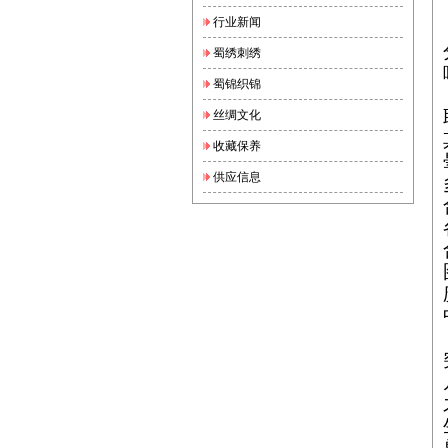
行业新闻
蜀绣刺绣
蜀锦织锦
丝绸文化
收藏保养
供应信息