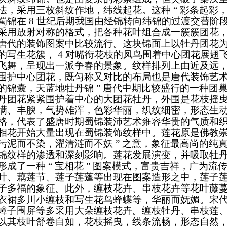
法，采用三枚斜纹作地，纬线起花。这种 “ 彩条起彩，
蜀锦在 8 世纪后期我国由经锦转向纬锦的过渡交替阶
采用放射对称的格式，把各种花叶组合成一簇簇团花
唐代的装饰图案中比较流行。这块锦面上以牡丹团花为中
的写生花簇， 4 对嘴衔花枝的凤鸟围着中心团花展翅飞
飞舞，呈现出一派争春的景象。纹样排列上由近及远
围护中心团花，既匀称又对比的布局也是唐代装饰艺
的锦囊，天蓝地牡丹锦 ” 唐代中期比较盛行的一种团巢
丹团花紧紧围护着中心的大团花牡丹，外围是花枝摇
满、丰腴，气势雄浑，色彩华丽，织纹细密，形态生
格，代表了盛唐时期蜀锦装沛艺术雍容华贵的气质和
相花开始大量出现在蜀锦装饰纹样中。莲花原是佛教崇拜
污泥而不染，濯清涟而不妖 ” 之意，象征最高尚的纯
锦纹样的渗透和深刻影响。莲花发展演变，并吸取牡
形成了一种 “ 宝相花 ” 图案模式，富贵吉祥，广为
叶、藕莲节、莲子莲蓬等出现在图案造形之中，莲子莲花
子多福的象征。此外，缠枝花卉、串枝花卉等花叶藤
衣裙多川小缠枝和写生花鸟蜂蝶等，华丽而妩媚。宋
幛子围屏等多采用大朵缠枝花卉。缠枝牡丹、串枝莲
以其枝叶舒卷自如，花枝摇曳，线条流畅，形态自然