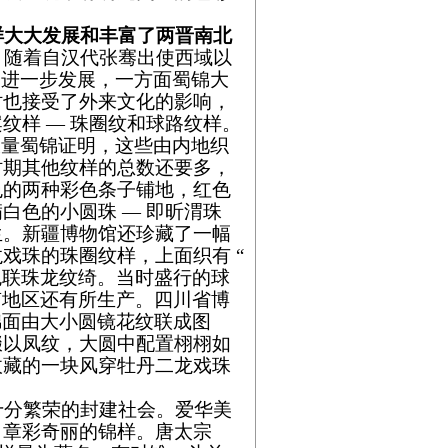
样大大发展和丰富了两晋南北
右，随着自汉代张骞出使西域以
流的进一步发展，一方面蜀锦大
时也接受了外来文化的影响，
纹样 — 珠圈纹和球路纹样。
的大量蜀锦证明，这些由内地织
时期其他纹样的总数还要多，
色的两种彩色条子铺地，红色
白色的小圆珠 — 即昕渭珠
生。新疆博物馆还珍藏了一幅
戏珠的珠圈纹样，上面织有 “
色联珠龙纹绮。当时盛行的球
南地区还有所生产。四川省博
锦面由大小圆镜花纹联成图
缀以凤纹，大圆中配置栩栩如
收藏的一块风穿牡丹二龙戏珠
分繁荣的封建社会。爱华美
、章彩奇丽的锦样。唐太宗