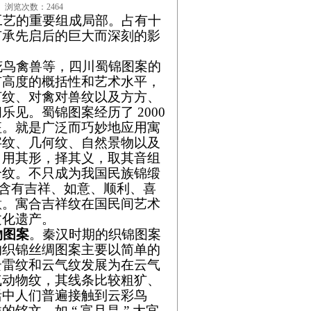
4 浏览次数：2464
艺的重要组成局部。占有十
有承先启后的巨大而深刻的影
鸟禽兽等，四川蜀锦图案的
有高度的概括性和艺术水平，
何纹、对禽对兽纹以及方方、
见。蜀锦图案经历了 2000
征。
就是广泛而巧妙地应用寓
字纹、几何纹、自然景物以及
。用其形，择其义，取其音组
合纹。
不只成为我国民族锦缎
经常含有吉祥、如意、顺利、喜
意。寓合吉祥纹在国民间艺术
文化遗产。
物图案
。秦汉时期的织锦图案
的织锦丝绸图案主要以简单的
云雷纹和云气纹发展为在云气
气动物纹，其线条比较粗犷、
活中人们普遍接触到云彩鸟
文，如 “ 富且昌 ” 大宜