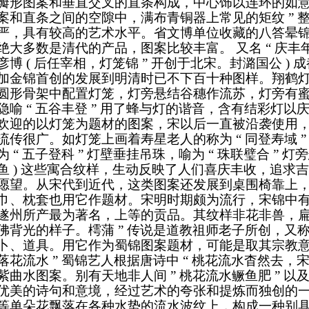
瓣形图案和垂直交叉的直条构成，中心饰以连环的如意纹
案和直条之间的空隙中，满布青铜器上常见的矩纹 ” 
严，具有较高的艺术水平。省文博单位收藏的八答晕
绝大多数是清代的产品，图案比较丰富。
又名 “ 庆丰年
彦博 ( 后任宰相，灯笼锦 ” 开创于北宋。封潞国公 
加金锦首创的发展到明清时已不下百十种图样。翔鹤灯笼锦
圆形骨架中配置灯笼，灯旁悬结谷穗作流苏，灯旁有
隐喻 “ 五谷丰登 ” 用了蜂与灯的谐音，含有结彩灯
欢迎的以灯笼为题材的图案，宋以后一直被沿袭使用
流传很广。如灯笼上画着寿星老人的称为 “ 同登寿域 
为 “ 五子登科 ” 灯壁垂挂吊珠，喻为 “ 珠联璧合 ” 灯
鱼 ) 这些寓合纹样，生动反映了人们喜庆丰收，追求
愿望。从宋代到近代，这类图案还发展到桌围椅靠上
巾、枕套也用它作题材。
宋明时期颇为流行，宋锦中
遂州所产最为著名，上等的贡品。其纹样非花非兽，
佛背光的样子。樗蒲 ” 传说是道教祖师老子所创，又称 
卜、道具。用它作为蜀锦图案题材，可能是取其宗教
落花流水 ” 蜀锦艺人根据唐诗中 “ 桃花流水杳然去
紫曲水图案。别有天地非人间 ” 桃花流水鳜鱼肥 ” 以及宋
优美的诗句和意境，经过艺术的夸张和提炼而独创的
等单朵花飘落在各种水势的流水波纹上，构成一种别