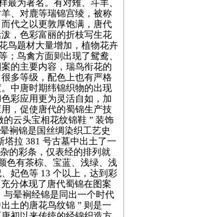
新花样最为著名。有对雉、斗羊、
对羊、对鹿等瑞锦宫绫，被称
。
而代之以更敦厚饱满，唐代
活泼，色彩富丽的折枝写生花
时期花鸟题材大量增加，植物花卉
莲花等；鸟禽方面则出现了鸳鸯、
图案的主要内容，瑞鸟衔花的
了很多等级，配色上也有严格
度。中唐时期纬锦织物的出现
和色彩应用更为灵活自如，加
应用，促使唐代的蜀锦生产技
的云头宝相花纹锦鞋 ” 装饰
 这块晕裥锦是国丝绸染织工艺史
塔拉 381 号古墓中出土了一
丝均为复杂的彩条，仅表经的排列就
，颜色有茶棕、宝蓝、浅绿、浅
妃色等 13 个以上，达到彩
，充分体现了唐代蜀锦在图案
。
与晕裥经锦是同出一个时代
土的唐花鸟纹锦 ” 则是一
至唐初以来传统的经锦织造方