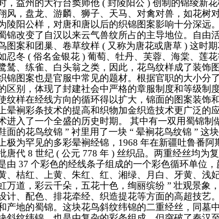
时，益州的大行台窦师伧 ( 封陵阳公 ) 创制的锦绫
翔风，盘龙、游麟、狮子、天马、对禽对兽，如花树
为陵阳公样，对唐和唐以后的织锦图案影响十分深远
蜀锦改变了自汉以来云气兽纹所占的主导地位。自由
鸟图案和团巢、卷草纹样 ( 又称为唐花或唐草 ) 这
如忍冬 ( 俗名金银花 ) 葡萄、牡丹、芙蓉、海棠、
鹭鸶、练雀、白头翁之类，因此，花鸟纹样成了装饰
织锦图案也是官服中常见的题材。根据官职的大小分
的区别，体现了封建社会中严格的章服制度和等级制
使纹样在经线方向的循环得以扩大，锦面的图案装饰
上晕裥彩条技术的提高和织物加金织造技术更广泛的
术进入了一个全盛的历史时期。
其中有一双用蜀锦制做
鞋面的花鸟纹锦 ” 衬里用了一块 “ 晕裥花鸟纹锦 ”
上极为罕见的多彩晕裥经锦，1968 年在新疆吐鲁番阿斯
批唐代 8 世纪 ( 公元 778 年 ) 丝织品。两重经
是由 37 个彩色的经线条子组成的一个彩色循环单位
黄、桔红、上黄、朱红、红、湘绿、月白、牙黄、浅妃、
虹万道，彩云千朵，五花十色，绚丽缤纷 ” 壮观景象
设计、配色、排花牵经、织造提花等方面的高超技艺
和产地的蜀锦。这块花鸟斜纹纬锦的二重经丝，同墓中出
块斜纹纬锦。也是由复杂的彩条组成，但突破了秦汉