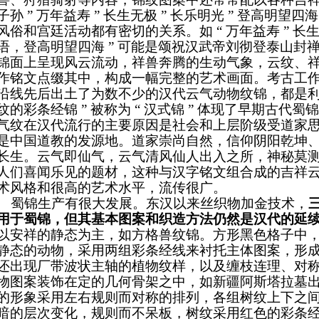
子孙 ” 万年益寿 ” 长生无极 ” 长乐明光 ” 登高明望
风俗和宫廷活动都有密切的关系。如 “ 万年益寿 ” 长生
语，登高明望四海 ” 可能是颂祝汉武帝刘彻登泰山封
锦面上呈现风云流动，祥兽奔腾的生动气象，云纹、
作铭文点缀其中，构成一幅完整的艺术画面。考古工
沿线先后出土了为数不少的汉代云气动物纹锦，都是
纹的彩条经锦 ” 被称为 “ 汉式锦 ” 体现了早期古
气纹在汉代流行的主要原因是社会和上层阶级受道家
是中国道教的发源地。道家崇尚自然，信仰阴阳乾坤
长生。云气即仙气，云气清风仙人出入之所，神秘莫
人们喜闻乐见的题材，这种与汉字铭文组合成的吉祥
术风格和很高的艺术水平，流传很广。
蜀锦生产有很大发展。东汉以来丝织物加金技术，
用于蜀锦，但其基本图案和织造方法仍然是汉代的延
以安祥的静态为主，如方格兽纹锦。方形黑色格子中
静态的动物，采用两组彩条经线来衬托主体图案，形
还出现厂带波状主轴的植物纹样，以及缠枝连理、对
物图案装饰在定的几何骨架之中，如新疆阿斯塔拉墓
的形象采用左右规则而对称的排列，各组树纹上下之
暗的层次变化，规则而不呆板，树纹采用红色的彩条