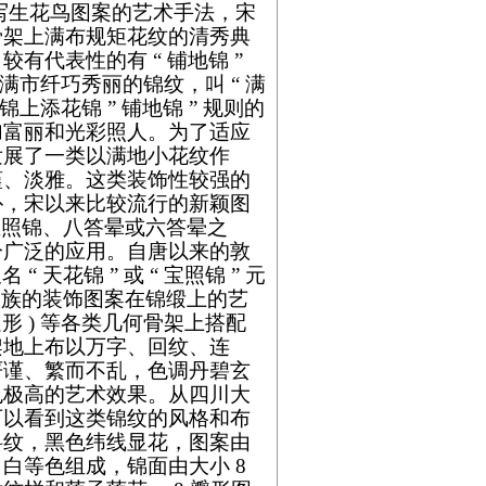
写生花鸟图案的艺术手法，宋
骨架上满布规矩花纹的清秀典
代表性的有 “ 铺地锦 ”
面上满市纤巧秀丽的锦纹，叫 “ 满
 锦上添花锦 ” 铺地锦 ” 规则的
加富丽和光彩照人。为了适应
发展了一类以满地小花纹作
谨、淡雅。这类装饰性较强的
朴，宋以来比较流行的新颖图
宝照锦、八答晕或六答晕之
分广泛的应用。自唐以来的敦
天花锦 ” 或 “ 宝照锦 ” 元
。民族的装饰图案在锦缎上的艺
边形 ) 等各类几何骨架上搭配
架地上布以万字、回纹、连
严谨、繁而不乱，色调丹碧玄
色极高的艺术效果。从四川大
可以看到这类锦纹的风格和布
斜纹，黑色纬线显花，图案由
白等色组成，锦面由大小 8