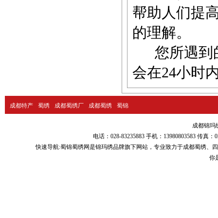
帮助人们提
的理解。
您所遇到的
会在24小时
成都特产
蜀绣
成都蜀绣厂
成都蜀绣
蜀锦
成都锦玛绣品
电话：028-83235883 手机：13980803583
快速导航:
蜀锦蜀绣
网是锦玛绣品牌旗下网站，专业致力于
成都蜀绣
、
四
你