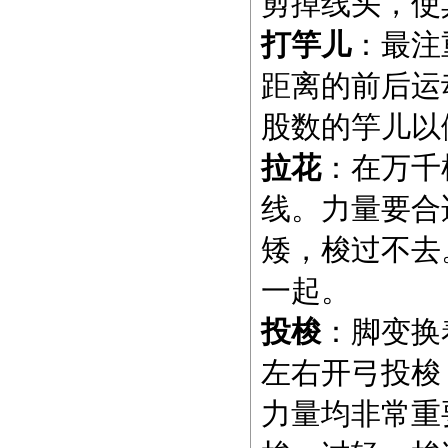
剪掉线头，使
打竽儿
：最注
距离的前后运
股数的竽儿以
拉花
：在万千
线。力量要合
矮，梭过不去
一起。
投梭
：脚变换
左右开弓投梭
力量均非常重