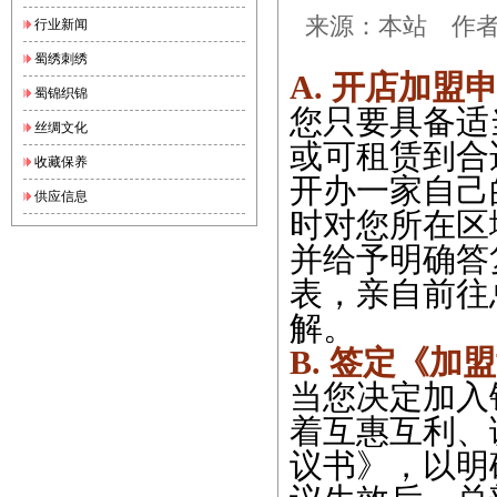
来源：本站 作者：锦
行业新闻
蜀绣刺绣
A. 开店加盟
蜀锦织锦
您只要具备适
丝绸文化
或可租赁到合
收藏保养
开办一家自己
供应信息
时对您所在区
并给予明确答
表，亲自前往
解。
B. 签定《加
当您决定加入
着互惠互利、
议书》，以明