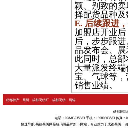
颖、别致的卖
择配货品种及
E. 后续跟进
加盟店开业后
后，步步跟进
品发布会、展
此同时，总部
大量派发终端
宝、气球等，
销售业绩。
成都特产
蜀绣
成都蜀绣厂
成都蜀绣
蜀锦
成都锦玛绣品
电话：028-83235883 手机：13980803583
快速导航:
蜀锦蜀绣
网是锦玛绣品牌旗下网站，专业致力于
成都蜀绣
、
四