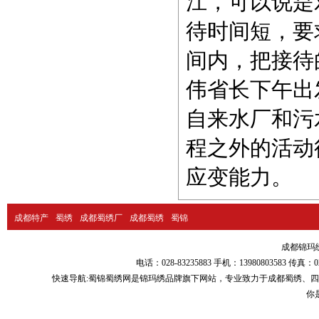
江，可以说是
待时间短，要
间内，把接待
伟省长下午出
自来水厂和污
程之外的活动
应变能力。
成都特产
蜀绣
成都蜀绣厂
成都蜀绣
蜀锦
成都锦玛绣品
电话：028-83235883 手机：13980803583
快速导航:
蜀锦蜀绣
网是锦玛绣品牌旗下网站，专业致力于
成都蜀绣
、
四
你