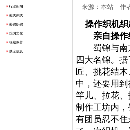
来源：本站 作者：a
行业新闻
蜀绣刺绣
操作织机织
蜀锦织锦
亲自操作
丝绸文化
收藏保养
蜀锦与南京
供应信息
四大名锦。据
匠、挑花结木
中，还要用到
竿儿、拉花、
制作工坊内，
有团员忍不住