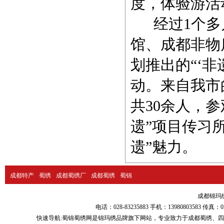
度，体验游活
经过1个多
馆、成都非物
划推出的“‘
动。来自我市
共30余人，
遗”项目传习
遗”魅力。
成都特产
蜀绣
成都蜀绣厂
成都蜀绣
蜀锦
成都锦玛绣品
电话：028-83235883 手机：13980803583
快速导航:
蜀锦蜀绣
网是锦玛绣品牌旗下网站，专业致力于
成都蜀绣
、
四