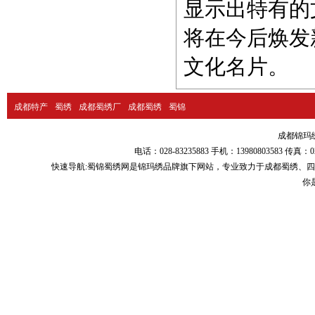
显示出特有的
将在今后焕发
文化名片。
成都特产
蜀绣
成都蜀绣厂
成都蜀绣
蜀锦
成都锦玛绣品
电话：028-83235883 手机：13980803583
快速导航:
蜀锦蜀绣
网是锦玛绣品牌旗下网站，专业致力于
成都蜀绣
、
四
你