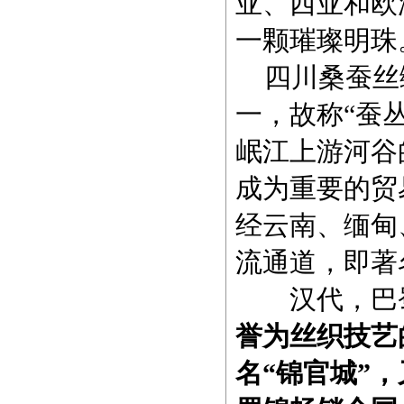
亚、西亚和欧
一颗璀璨明珠
四川桑蚕丝
一，故称“蚕
岷江上游河谷
成为重要的贸
经云南、缅甸
流通道，即著
汉代，巴蜀
誉为丝织技艺
名“锦官城”，